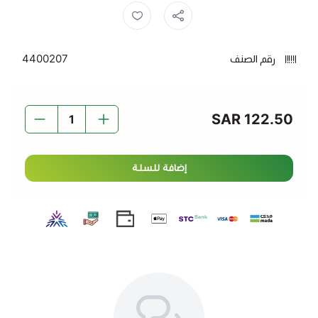
الفوائد:
مكثف للبشرة الحساسة شديدة الجفاف
، يوفر ترطيبًا
رقم الصنف
4400207
فائقًا.
خالي من العطور والمواد الكيميائية القاسية
، مما يجعله
مثاليًا للبشرة الحساسة.
122.50 SAR
يساهم في تعزيز الحاجز الطبيعي للبشرة
ويحافظ على
رطوبتها.
يوفر ترطيبًا يدوم طويلًا
، مما يخفف من جفاف الجلد
إضافة للسلة
والتشقق.
مناسب للاستخدام اليومي
على الوجه والجسم، لجميع
الأعمار.
كيوفي كريم مرطب
هو الخيار المثالي للحصول على بشرة صحية
وناعمة، مما يعيد لها الترطيب اللازم ويقلل من جفافها
المفرط.