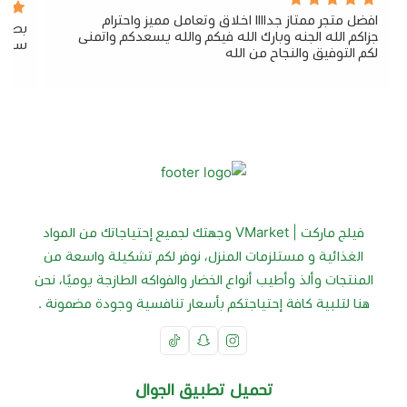
افضل متجر ممتاز جداااا اخلاق وتعامل مميز واحترام
بصراح
جزاكم الله الجنه وبارك الله فيكم والله يسعدكم واتمنى
سريع 
لكم التوفيق والنجاح من الله
فيلج ماركت | VMarket وجهتك لجميع إحتياجاتك من المواد
الغذائية و مستلزمات المنزل، نوفر لكم تشكيلة واسعة من
المنتجات وألذ وأطيب أنواع الخضار والفواكه الطازجة يوميًا، نحن
هنا لتلبية كافة إحتياجتكم بأسعار تنافسية وجودة مضمونة .
تحميل تطبيق الجوال