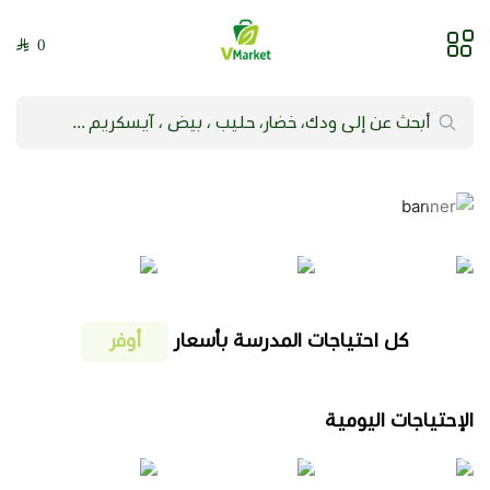
0
فيلج ماركت | VMarket
كل احتياجات المدرسة بأسعار
أوفر
الإحتياجات اليومية