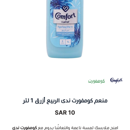
كومفورت
منعم كومفورت ندى الربيع أزرق 1 لتر
10 SAR
امنح ملابسك لمسة ناعمة وانتعاشًا يدوم مع
كومفورت ندى