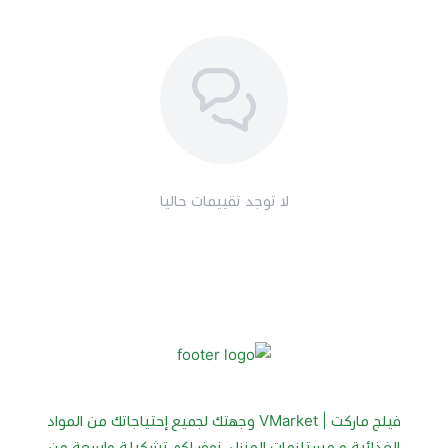
جرب كومفورت ندى ربيع أزرق 1 لتر اليوم، واستمتع بملابس
ناعمة ومنتعشة في كل غسلة.
لا توجد تقييمات حاليا
فيلج ماركت | VMarket وجهتك لجميع إحتياجاتك من المواد
الغذائية و مستلزمات المنزل، نوفر لكم تشكيلة واسعة من