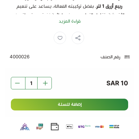
ربيع أزرق 1 لتر
. بفضل تركيبته الفعالة، يساعد على تنعيم
الأقمشة، تقليل التجاعيد، ومنحها رائحة نضرة مستوحاة من
قراءة المزيد
نسيم الربيع المنعش.
مميزات المنتج:
يضفي على الملابس نعومة فائقة ولمسة حريرية.
رقم الصنف
4000026
يمنح رائحة ندى الربيع الزكية التي تدوم طويلاً.
يقلل من التجاعيد ويسهل عملية الكي.
يحافظ على ألوان الأقمشة ويجعلها تبدو أكثر انتعاشًا.
10 SAR
يقلل من التصاق الكهرباء الساكنة بالملابس.
إضافة للسلة
طريقة الاستخدام:
أضف الكمية المناسبة إلى دورة الشطف الأخيرة للحصول على
أفضل النتائج.