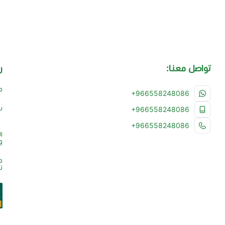
تواصل معنا:
ر
م
+966558248086
س
+966558248086
+966558248086
ا
و
م
ت