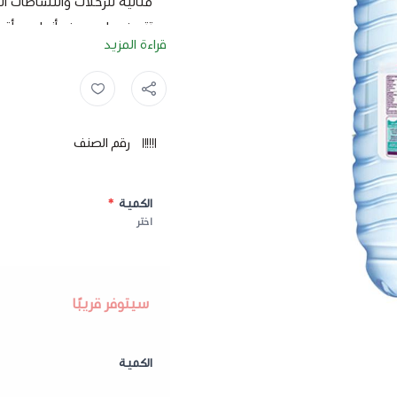
مثالية للرحلات والنشاطات ال
تتميز مياه بيرين بأنها معبأ
قراءة المزيد
بيرين تعتمد على التقنية والأ
ولعائلتك بأمان.
ماء ,
بيرين ,
جميع خطوط الإنتاج لديهم تع
منتج غير قابل للشحن خارج بر
رقم الصنف
الكمية
*
اختر
سيتوفر قريبًا
الكمية